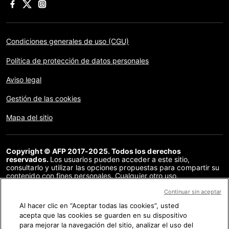
Condiciones generales de uso (CGU)
Política de protección de datos personales
Aviso legal
Gestión de las cookies
Mapa del sitio
Copyright © AFP 2017-2025. Todos los derechos
reservados.
Los usuarios pueden acceder a este sitio,
consultarlo y utilizar las opciones propuestas para compartir su
contenido con fines personales. Cualquier otro uso,
especialmente la reproducción, la comunicación al público o la
distribución del contenido de este sitio, en su totalidad o en
Continuar sin aceptar
parte, para cualquier otro fin y/o por otros medios, sin un
Al hacer clic en “Aceptar todas las cookies”, usted
acuerdo específico firmado con la AFP, está estrictamente
acepta que las cookies se guarden en su dispositivo
prohibido. Los elementos analizados en cada verificación se
presentan o se enlazan en tanto en cuanto son necesarios para
para mejorar la navegación del sitio, analizar el uso del