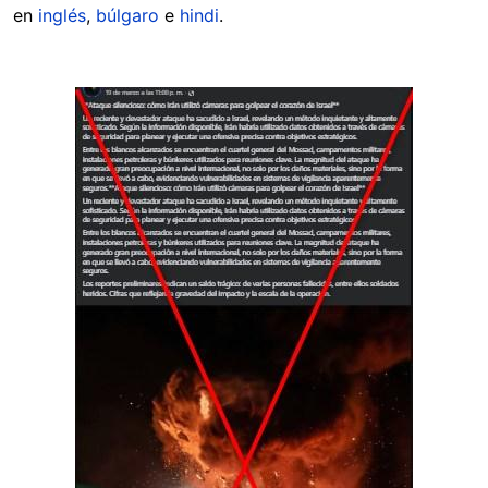
en
inglés
,
búlgaro
e
hindi
.
Image