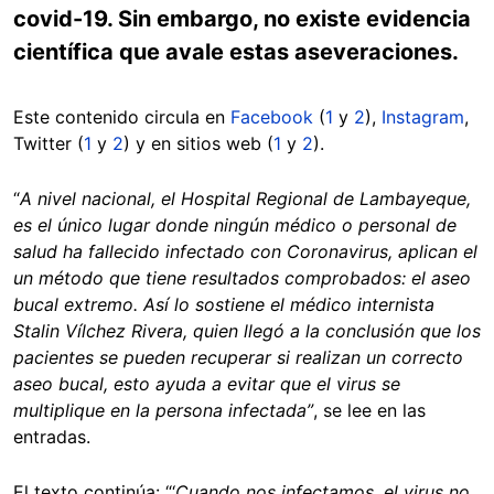
covid-19. Sin embargo, no existe evidencia
científica que avale estas aseveraciones.
Este contenido circula en
Facebook
(
1
y
2
),
Instagram
,
Twitter (
1
y
2
) y en sitios web (
1
y
2
).
“
A nivel nacional, el Hospital Regional de Lambayeque,
es el único lugar donde ningún médico o personal de
salud ha fallecido infectado con Coronavirus, aplican el
un método que tiene resultados comprobados: el aseo
bucal extremo. Así lo sostiene el médico internista
Stalin Vílchez Rivera, quien llegó a la conclusión que los
pacientes se pueden recuperar si realizan un correcto
aseo bucal, esto ayuda a evitar que el virus se
multiplique en la persona infectada
”
, se lee en las
entradas.
El texto continúa:
“‘
Cuando nos infectamos, el virus no