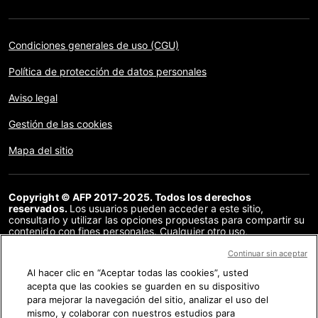
Condiciones generales de uso (CGU)
Política de protección de datos personales
Aviso legal
Gestión de las cookies
Mapa del sitio
Copyright © AFP 2017-2025. Todos los derechos
reservados.
Los usuarios pueden acceder a este sitio,
consultarlo y utilizar las opciones propuestas para compartir su
contenido con fines personales. Cualquier otro uso,
especialmente la reproducción, la comunicación al público o la
distribución del contenido de este sitio, en su totalidad o en
Continuar sin aceptar
parte, para cualquier otro fin y/o por otros medios, sin un
Al hacer clic en “Aceptar todas las cookies”, usted
acuerdo específico firmado con la AFP, está estrictamente
acepta que las cookies se guarden en su dispositivo
prohibido. Los elementos analizados en cada verificación se
presentan o se enlazan en tanto en cuanto son necesarios para
para mejorar la navegación del sitio, analizar el uso del
la correcta comprensión de la verificación en cuestión. La AFP
mismo, y colaborar con nuestros estudios para