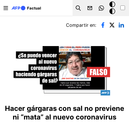
Pasar al contenido principal
Modo
Factual
Search
oscuro
Solapas principales
Compartir en:
Hacer gárgaras con sal no previene
ni “mata” al nuevo coronavirus