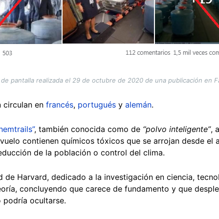
 de pantalla realizada el 29 de octubre de 2020 de una publicación en 
n circulan en
francés
,
portugués
y
alemán
.
hemtrails”
, también conocida como de
“polvo inteligente”
, 
vuelo contienen químicos tóxicos que se arrojan desde el a
reducción de la población o control del clima.
 de Harvard, dedicado a la investigación en ciencia, tecnol
eoría, concluyendo que carece de fundamento y que despl
o podría ocultarse.