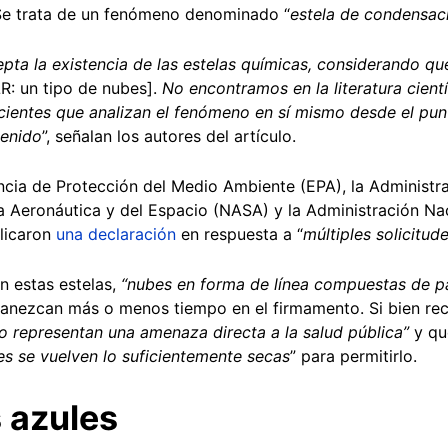
 Se trata de un fenómeno denominado “
estela de condensaci
pta la existencia de las estelas químicas, considerando que
R: un tipo de nubes].
No encontramos en la literatura científ
cientes que analizan el fenómeno en sí mismo desde el punt
tenido
”, señalan los autores del artículo.
cia de Protección del Medio Ambiente (EPA), la Administra
la Aeronáutica y del Espacio (NASA) y la Administración N
licaron
una declaración
en respuesta a “
múltiples solicitud
n estas estelas,
“
nubes en forma de línea compuestas de pa
nezcan más o menos tiempo en el firmamento. Si bien re
o representan una amenaza directa a la salud pública”
y q
es se vuelven lo suficientemente secas
” para permitirlo.
 azules