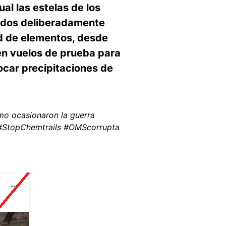
cual las estelas de los
rcidos deliberadamente
ad de elementos, desde
en vuelos de prueba para
vocar precipitaciones de
mo ocasionaron la guerra
te #StopChemtrails #OMScorrupta