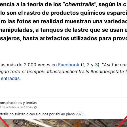
ncia a la teoría de los “
chemtrails
”, según la 
ielo son el rastro de productos químicos espa
ero las fotos en realidad muestran una varied
anipuladas, a tanques de lastre que se usan 
asajeros, hasta artefactos utilizados para pro
das más de 2.000 veces en
Facebook
(
1
,
2
y
3
). “
Así fue co
umigan todo el tiempo!!! #bastadechemtrails #noaldeepsta
 entradas
.