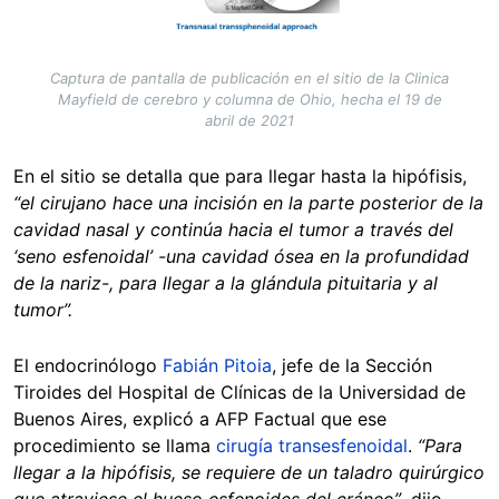
Captura de pantalla de publicación en el sitio de la Clinica
Mayfield de cerebro y columna de Ohio, hecha el 19 de
abril de 2021
En el sitio se detalla que para llegar hasta la hipófisis,
“el cirujano hace una incisión en la parte posterior de la
cavidad nasal y continúa hacia el tumor a través del
‘seno esfenoidal’ -una cavidad ósea en la profundidad
de la nariz-, para llegar a la glándula pituitaria y al
tumor”.
El endocrinólogo
Fabián Pitoia
, jefe de la Sección
Tiroides del Hospital de Clínicas de la Universidad de
Buenos Aires, explicó a AFP Factual que ese
procedimiento se llama
cirugía transesfenoidal
.
“Para
llegar a la hipófisis, se requiere de un taladro quirúrgico
que atraviese el hueso esfenoides del cráneo”
, dijo,