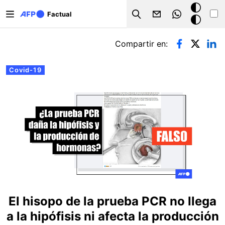
Pasar al contenido principal
Modo
Factual
Search
oscuro
Solapas principales
Compartir en:
Covid-19
El hisopo de la prueba PCR no llega
a la hipófisis ni afecta la producción