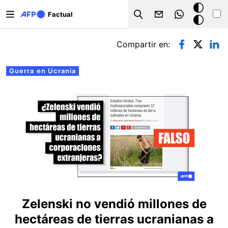
Pasar al contenido principal
Modo
Factual
Search
oscuro
Solapas principales
Compartir en:
Guerra en Ucrania
Zelenski no vendió millones de
hectáreas de tierras ucranianas a