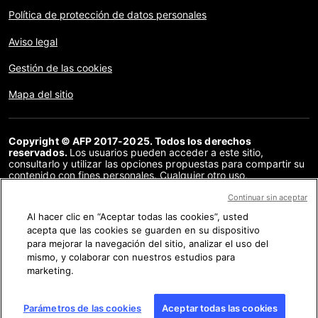
Política de protección de datos personales
Aviso legal
Gestión de las cookies
Mapa del sitio
Copyright © AFP 2017-2025. Todos los derechos
reservados.
Los usuarios pueden acceder a este sitio,
consultarlo y utilizar las opciones propuestas para compartir su
contenido con fines personales. Cualquier otro uso,
especialmente la reproducción, la comunicación al público o la
distribución del contenido de este sitio, en su totalidad o en
Continuar sin aceptar
parte, para cualquier otro fin y/o por otros medios, sin un
Al hacer clic en “Aceptar todas las cookies”, usted
acuerdo específico firmado con la AFP, está estrictamente
acepta que las cookies se guarden en su dispositivo
prohibido. Los elementos analizados en cada verificación se
presentan o se enlazan en tanto en cuanto son necesarios para
para mejorar la navegación del sitio, analizar el uso del
la correcta comprensión de la verificación en cuestión. La AFP
mismo, y colaborar con nuestros estudios para
no cuenta con derechos sobre los autores ni sobre los
marketing.
propietarios del copyright de estos contenidos de terceras
partes, y declina toda responsabilidad respecto a los mismos.
AFP y su logo son marcas registradas.
Parámetros de las cookies
Aceptar todas las cookies