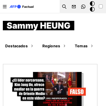
Pasar al contenido principal
Modo
Factual
Search
oscuro
Sammy HEUNG
Destacados
Regiones
Temas
Imagen