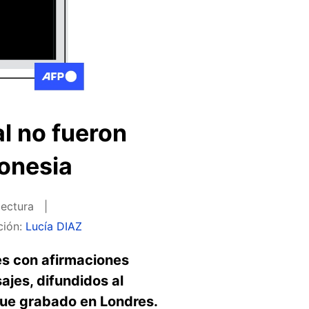
al no fueron
donesia
lectura
ción:
Lucía DIAZ
es con afirmaciones
jes, difundidos al
ue grabado en Londres.