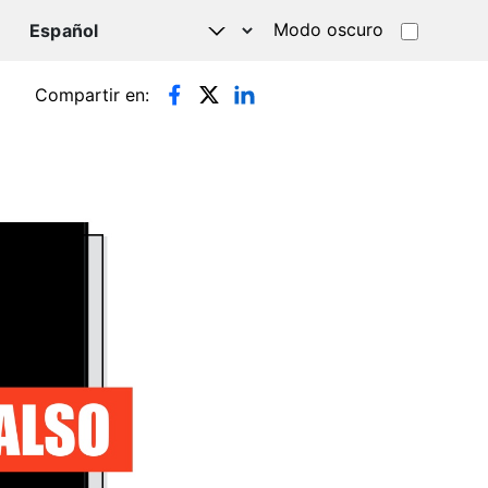
Modo oscuro
TSAPP
Compartir en: