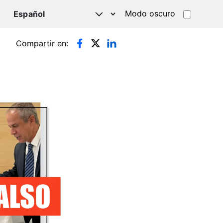
Modo oscuro
TSAPP
Compartir en: