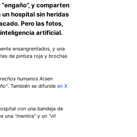
n “engaño”, y comparten
n hospital sin heridas
acado. Pero las fotos,
nteligencia artificial.
mente ensangrentados, y una
tes de pintura roja y brochas
erechos humanos Arsen
año”
. También se difunde
en X
hospital con una bandeja de
 de una
“mentira”
y un
“vil