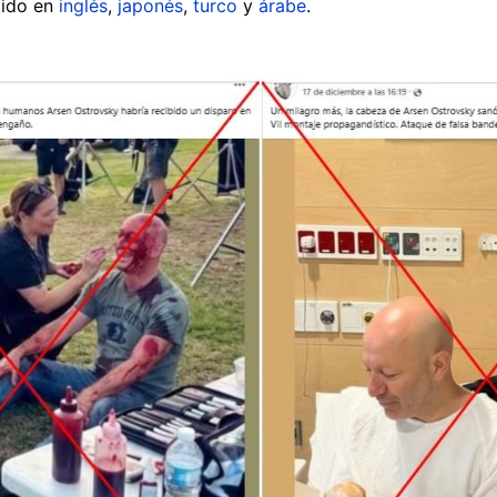
tido en
inglés
,
japonés
,
turco
y
árabe
.