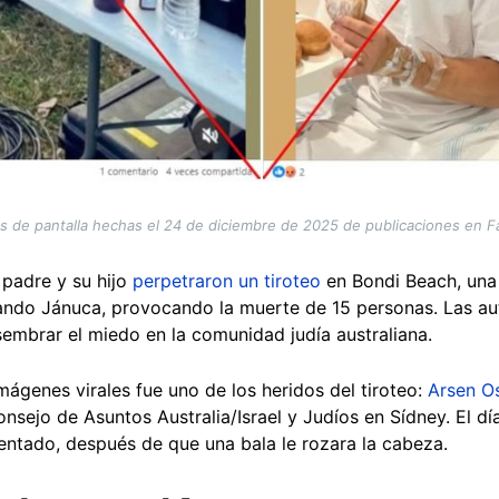
s de pantalla hechas el 24 de diciembre de 2025 de publicaciones en 
 padre y su hijo
perpetraron un tiroteo
en Bondi Beach, una 
ando Jánuca, provocando la muerte de 15 personas. Las au
sembrar el miedo en la comunidad judía australiana.
ágenes virales fue uno de los heridos del tiroteo:
Arsen O
nsejo de Asuntos Australia/Israel y Judíos en Sídney. El d
ntado, después de que una bala le rozara la cabeza.