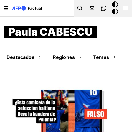
Pasar al contenido principal
Modo
Factual
Search
oscuro
Paula CABESCU
Destacados
Regiones
Temas
Imagen