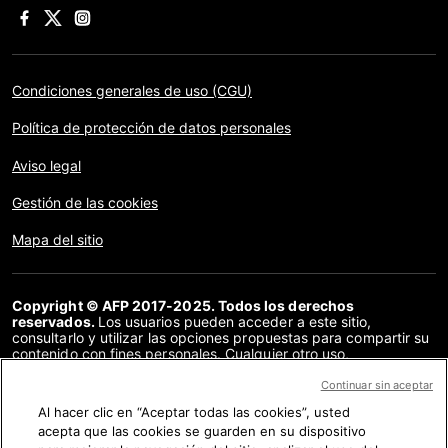
Condiciones generales de uso (CGU)
Política de protección de datos personales
Aviso legal
Gestión de las cookies
Mapa del sitio
Copyright © AFP 2017-2025. Todos los derechos
reservados.
Los usuarios pueden acceder a este sitio,
consultarlo y utilizar las opciones propuestas para compartir su
contenido con fines personales. Cualquier otro uso,
especialmente la reproducción, la comunicación al público o la
distribución del contenido de este sitio, en su totalidad o en
Continuar sin aceptar
parte, para cualquier otro fin y/o por otros medios, sin un
Al hacer clic en “Aceptar todas las cookies”, usted
acuerdo específico firmado con la AFP, está estrictamente
acepta que las cookies se guarden en su dispositivo
prohibido. Los elementos analizados en cada verificación se