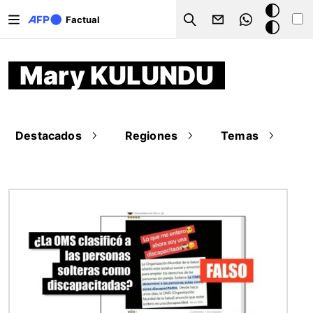
Pasar al contenido principal
Modo
Factual
Search
oscuro
Mary KULUNDU
Destacados
Regiones
Temas
Imagen