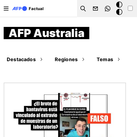
Pasar al contenido principal
Modo
Factual
Search
oscuro
AFP Australia
Destacados
Regiones
Temas
Imagen