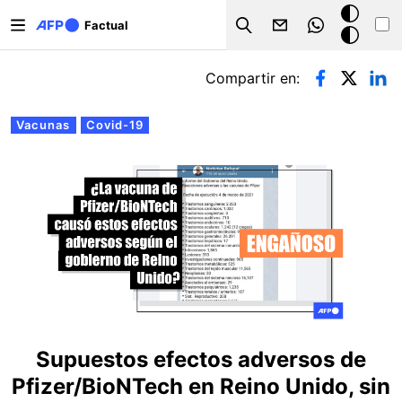
Pasar al contenido principal
Modo
Factual
Search
oscuro
Solapas principales
Compartir en:
Vacunas
Covid-19
Supuestos efectos adversos de
Pfizer/BioNTech en Reino Unido, sin