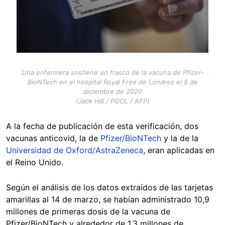
Una enfermera sostiene un frasco de la vacuna de Pfizer-
BioNTech en el hospital Royal Free de Londres el 8 de
diciembre de 2020
(Jack Hill / POOL / AFP)
A la fecha de publicación de esta verificación, dos
vacunas anticovid, la de
Pfizer/BioNTech
y la de la
Universidad de Oxford/AstraZeneca
, eran aplicadas en
el Reino Unido.
Según el análisis de los datos extraídos de las tarjetas
amarillas al 14 de marzo, se habían administrado 10,9
millones de primeras dosis de la vacuna de
Pfizer/BioNTech y alrededor de 1,3 millones de