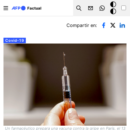
Pasar al contenido principal
Modo
Factual
Search
oscuro
Solapas principales
Compartir en:
Covid-19
Un farmacéutico prepara una vacuna contra la gripe en París, el 13