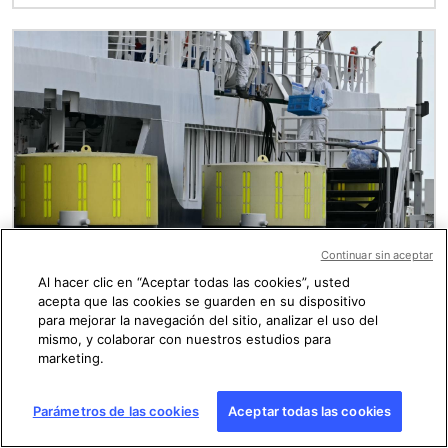
Imagen
Continuar sin aceptar
Publicado el 27/05/2026 a las 22:06
Al hacer clic en “Aceptar todas las cookies”, usted
El brote por hantavirus no representa una
acepta que las cookies se guarden en su dispositivo
para mejorar la navegación del sitio, analizar el uso del
“nueva pandemia” ni el surgimiento de un
mismo, y colaborar con nuestros estudios para
“covid 2.0”
marketing.
Parámetros de las cookies
Aceptar todas las cookies