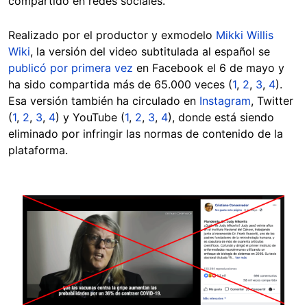
compartido en redes sociales.
Realizado por el productor y exmodelo
Mikki Willis
Wiki
, la versión del video subtitulada al español se
publicó por primera vez
en Facebook el 6 de mayo y
ha sido compartida más de 65.000 veces (
1
,
2
,
3
,
4
).
Esa versión también ha circulado en
Instagram
, Twitter
(
1
,
2
,
3
,
4
) y YouTube (
1
,
2
,
3
,
4
), donde está siendo
eliminado por infringir las normas de contenido de la
plataforma.
Image