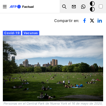
Pasar al contenido principal
Modo
Factual
Search
oscuro
Solapas principales
Compartir en:
Covid-19
Vacunas
Personas en el Central Park de Nueva York el 16 de mayo de 2020,