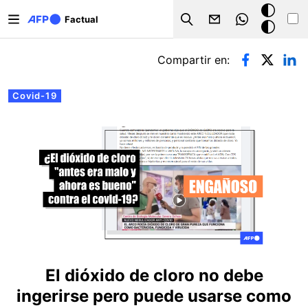
Pasar al contenido principal
Modo
Factual
Search
oscuro
Solapas principales
Compartir en:
Covid-19
El dióxido de cloro no debe
ingerirse pero puede usarse como