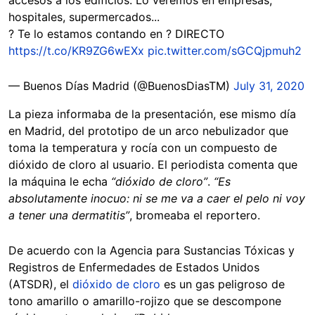
accesos a los edificios. Lo veremos en empresas,
hospitales, supermercados...
? Te lo estamos contando en ? DIRECTO
https://t.co/KR9ZG6wEXx
pic.twitter.com/sGCQjpmuh2
— Buenos Días Madrid (@BuenosDiasTM)
July 31, 2020
La pieza informaba de la presentación, ese mismo día
en Madrid, del prototipo de un arco nebulizador que
toma la temperatura y rocía con un compuesto de
dióxido de cloro al usuario. El periodista comenta que
la máquina le echa
“dióxido de cloro”
.
“Es
absolutamente inocuo: ni se me va a caer el pelo ni voy
a tener una dermatitis”
, bromeaba el reportero.
De acuerdo con la Agencia para Sustancias Tóxicas y
Registros de Enfermedades de Estados Unidos
(ATSDR), el
dióxido de cloro
es un gas peligroso de
tono amarillo o amarillo-rojizo que se descompone