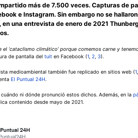
compartido más de 7.500 veces. Capturas de pa
book e Instagram. Sin embargo no se hallaron 
 en una entrevista de enero de 2021 Thunber
jos.
 el ‘cataclismo climático’ porque comemos carne y tenemos
ura de pantalla del
tuit
en Facebook (
1
,
2
,
3
).
ista medioambiental también fue replicado en sitios web (
1
uenta
El Puntual 24H
.
e cuándo ni dónde pronunció estos dichos. Además, en la
p
blica contenido desde mayo de 2021.