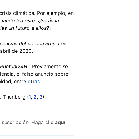
risis climática. Por ejemplo, en
cuando lea esto. ¿Serás la
s un futuro a ellos?”.
uencias del coronavirus. Los
abril de 2020.
Puntual24H”
. Previamente se
lencia, el falso anuncio sobre
aldad, entre
otras
.
ta Thunberg (
1
,
2
,
3
).
 suscripción. Haga clic
aquí