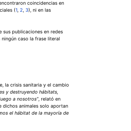
 encontraron coincidencias en
iales (
1
,
2
,
3
), ni en las
de sus publicaciones en redes
ingún caso la frase literal
 la crisis sanitaria y el cambio
es y destruyendo hábitats,
luego a nosotros”
, relató en
ue dichos animales solo aportan
mos el hábitat de la mayoría de