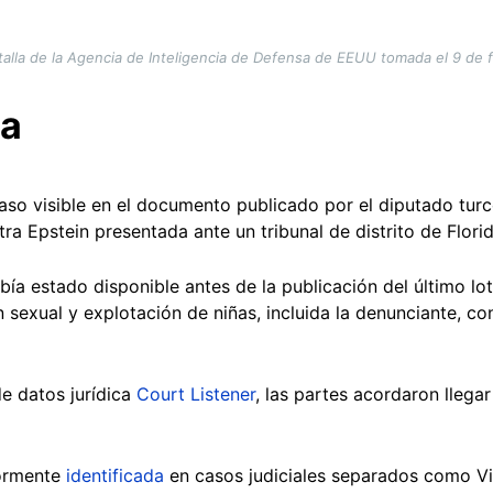
alla de la Agencia de Inteligencia de Defensa de EEUU tomada el 9 de
da
so visible en el documento publicado por el diputado tur
ra Epstein presentada ante un tribunal de distrito de Flor
abía estado disponible antes de la publicación del último lo
n sexual y explotación de niñas, incluida la denunciante, 
de datos jurídica
Court Listener
, las partes acordaron llega
ormente
identificada
en casos judiciales separados como Vir