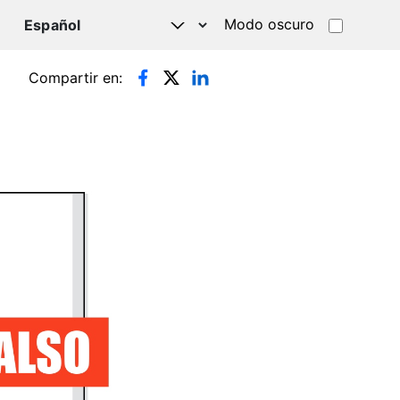
Modo oscuro
TSAPP
Compartir en: