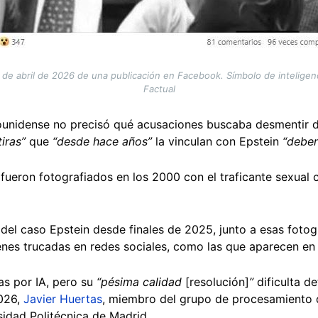
de abril de 2026 de una publicación en Facebook. Símbolo de inteligenci
Factual
unidense no precisó qué acusaciones buscaba desmentir 
tiras”
que
“desde hace años”
la vinculan con Epstein
“deben
fueron fotografiados en los 2000 con el traficante sexual 
s del caso Epstein desde finales de 2025, junto a esas fotog
s trucadas en redes sociales, como las que aparecen en la
s por IA, pero su
“pésima calidad
[resolución]
”
dificulta d
2026,
Javier Huertas
, miembro del grupo de procesamiento d
rsidad Politécnica de Madrid.