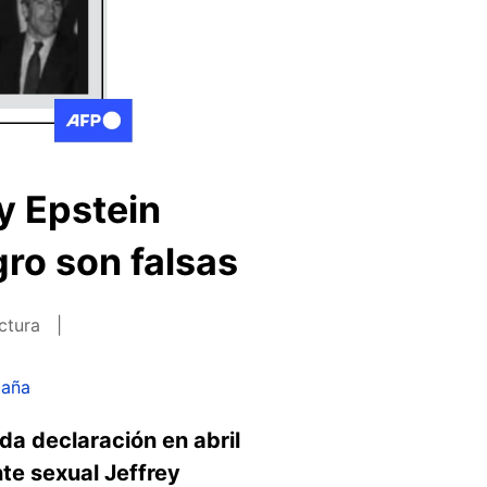
y Epstein
gro son falsas
ectura
paña
a declaración en abril
te sexual Jeffrey