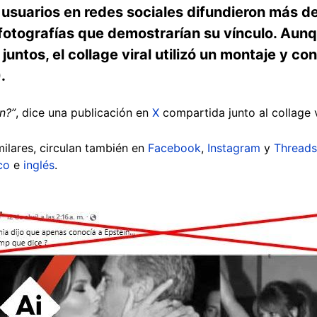
, usuarios en redes sociales difundieron más 
fotografías que demostrarían su vínculo. Aun
untos, el collage viral utilizó un montaje y c
.
n?”
, dice una publicación en
X
compartida junto al collage v
ilares, circulan también en
Facebook
,
Instagram
y
Threads
co
e
inglés
.