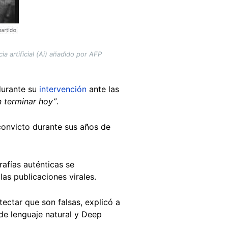
a artificial (Ai) añadido por AFP
durante su
intervención
ante las
 terminar hoy”
.
convicto durante sus años de
rafías auténticas se
s publicaciones virales.
etectar que son falsas, explicó a
e lenguaje natural y Deep