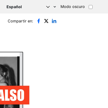
Modo oscuro
TSAPP
Compartir en: