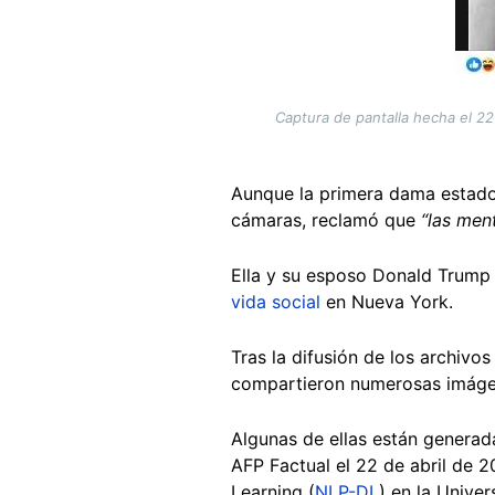
Captura de pantalla hecha el 22 
Aunque la primera dama estado
cámaras, reclamó que
“las men
Ella y su esposo Donald Trump 
vida social
en Nueva York.
Tras la difusión de los archivo
compartieron numerosas imágene
Algunas de ellas están generada
AFP Factual el 22 de abril de 
Learning (
NLP-DL
) en la Unive