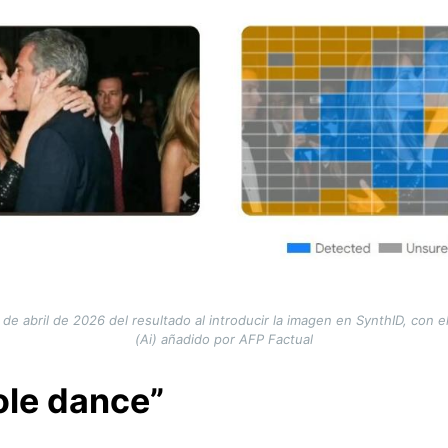
de abril de 2026 del resultado al introducir la imagen en SynthID, con el s
(Ai) añadido por AFP Factual
ole dance”