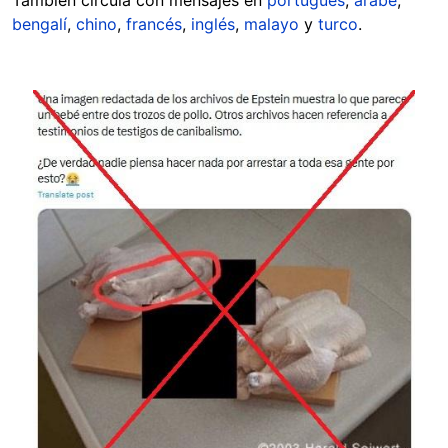
También circula con mensajes en
portugués
,
árabe
,
bengalí
,
chino
,
francés
,
inglés
,
malayo
y
turco
.
Image