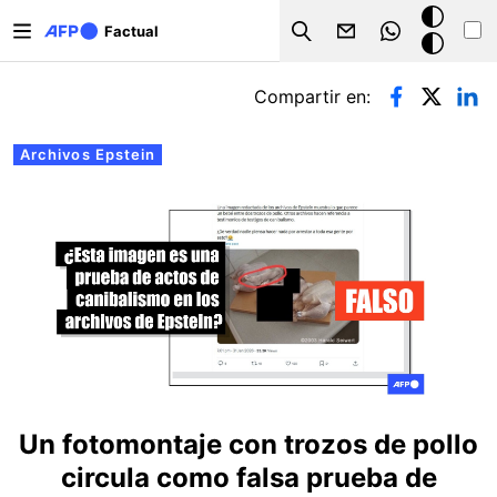
Pasar al contenido principal
Modo
Factual
Search
oscuro
Solapas principales
Compartir en:
Archivos Epstein
Un fotomontaje con trozos de pollo
circula como falsa prueba de