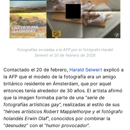
Fotografías enviadas a la AFP por el fotógrafo Harald
Seiwert el 20 de febrero de 2026
Contactado el 20 de febrero,
Harald Seiwert
explicó a
la AFP que el modelo de la fotografía era un amigo
británico residente en Ámsterdam, que por aquel
entonces tenía alrededor de 30 años. El artista afirmó
que la imagen formaba parte de una “
serie de
fotografías artísticas gay
”, realizadas al estilo de sus
“
héroes artísticos Robert Mapplethorpe y el fotógrafo
holandés Erwin Olaf
”, conocidos por combinar la
“
desnudez
” con el “
humor provocador
”.