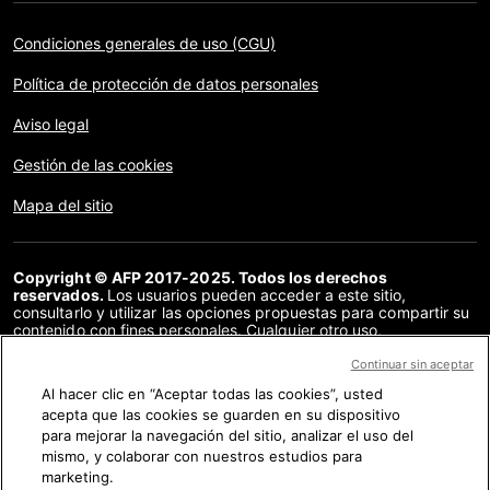
Condiciones generales de uso (CGU)
Política de protección de datos personales
Aviso legal
Gestión de las cookies
Mapa del sitio
Copyright © AFP 2017-2025. Todos los derechos
reservados.
Los usuarios pueden acceder a este sitio,
consultarlo y utilizar las opciones propuestas para compartir su
contenido con fines personales. Cualquier otro uso,
especialmente la reproducción, la comunicación al público o la
distribución del contenido de este sitio, en su totalidad o en
Continuar sin aceptar
parte, para cualquier otro fin y/o por otros medios, sin un
Al hacer clic en “Aceptar todas las cookies”, usted
acuerdo específico firmado con la AFP, está estrictamente
acepta que las cookies se guarden en su dispositivo
prohibido. Los elementos analizados en cada verificación se
presentan o se enlazan en tanto en cuanto son necesarios para
para mejorar la navegación del sitio, analizar el uso del
la correcta comprensión de la verificación en cuestión. La AFP
mismo, y colaborar con nuestros estudios para
no cuenta con derechos sobre los autores ni sobre los
marketing.
propietarios del copyright de estos contenidos de terceras