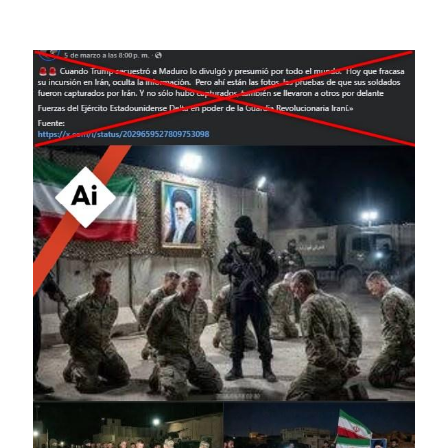
Image