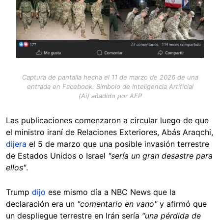
Captura de pantalla hecha el 11 de marzo de 2026 de una
entrada en Facebook. Símbolo de Inteligencia Artificial
(Ai) añadido por AFP
Las publicaciones comenzaron a circular luego de que
el ministro iraní de Relaciones Exteriores, Abás Araqchi,
dijera
el 5 de marzo que una posible invasión terrestre
de Estados Unidos o Israel
"sería un gran desastre para
ellos"
.
Trump
dijo
ese mismo día a NBC News que la
declaración era un
"comentario en vano"
y afirmó que
un despliegue terrestre en Irán sería
“una pérdida de