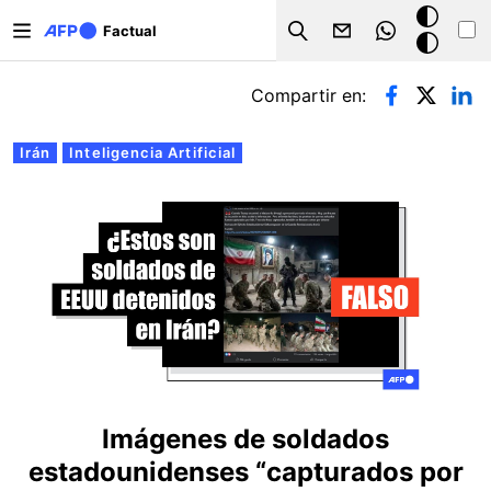
Pasar al contenido principal
Modo
Factual
Search
oscuro
Solapas principales
Compartir en:
Irán
Inteligencia Artificial
Imágenes de soldados
estadounidenses “capturados por