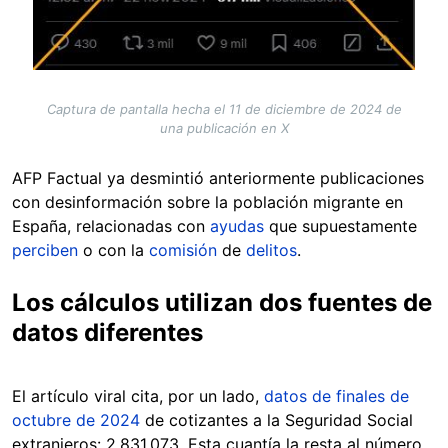
Captura de pantalla hecha el 11 de diciembre de 2024 de
una publicación en X
AFP Factual ya desmintió anteriormente publicaciones
con desinformación sobre la población migrante en
España, relacionadas con
ayudas
que supuestamente
perciben
o con la
comisión
de
delitos
.
Los cálculos utilizan dos fuentes de
datos diferentes
El artículo viral cita, por un lado,
datos de finales de
octubre de 2024
de cotizantes a la Seguridad Social
extranjeros: 2.831.073. Esta cuantía la resta al número