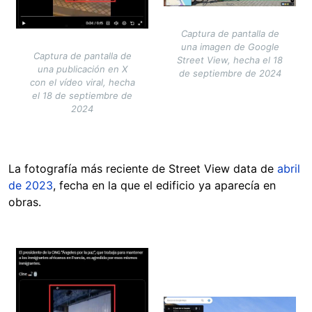
Captura de pantalla de
una imagen de Google
Captura de pantalla de
Street View, hecha el 18
una publicación en X
de septiembre de 2024
con el vídeo viral, hecha
el 18 de septiembre de
2024
La fotografía más reciente de Street View data de
abril
de 2023
, fecha en la que el edificio ya aparecía en
obras.
Image
Image