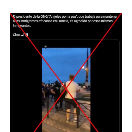
Image