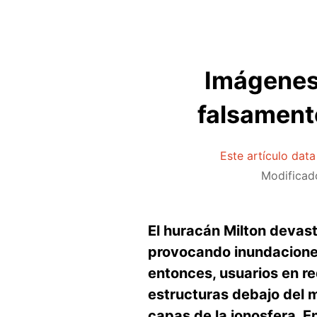
Imágenes 
falsament
Este artículo dat
Modificad
El huracán Milton devast
provocando inundaciones
entonces, usuarios en r
estructuras debajo del m
capas de la ionosfera. E