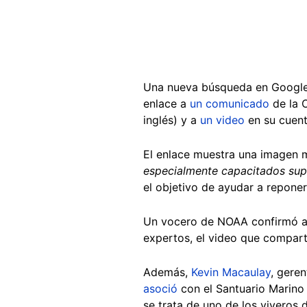
Una nueva búsqueda en Google 
enlace a
un comunicado
de la O
inglés) y a
un video
en su cuent
El enlace muestra una imagen mu
especialmente capacitados supe
el objetivo de ayudar a reponer
Un vocero de NOAA confirmó a 
expertos, el video que compart
Además,
Kevin Macaulay
, gere
asoció
con el Santuario Marino 
se trata de uno de los viveros 