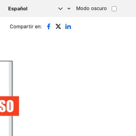
Modo oscuro
TSAPP
Compartir en: