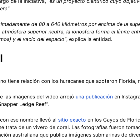
rgo de la iniciativa,
“es un proyecto científico cuyo objeti
era”.
imadamente de 80 a 640 kilómetros por encima de la superfi
atmósfera superior neutra, la ionosfera forma el límite entr
mos) y el vacío del espacio”
, explica la entidad.
l
 no tiene relación con los huracanes que azotaron Florida,
e las imágenes del video arrojó
una publicación
en Instagra
Snapper Ledge Reef”.
con ese nombre llevó al
sitio exacto
en los Cayos de Flori
se trata de un vivero de coral. Las fotografías fueron toma
ación australiana que publica imágenes submarinas de dive