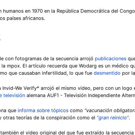
en humanos en 1970 en la República Democrática del Congo
s países africanos.
2
e con fotogramas de la secuencia arrojó
publicaciones
que
 la mpox. El artículo recuerda que Wodarg es un médico q
omo que causaban infertilidad, lo que fue
desmentido
por l
Invid-We Verify* arrojó el mismo video, pero con un logo 
 televisión
alemana AUF1 - Televisión Independiente Altern
ona que
informa sobre tópicos
como
“vacunación obligatori
y otras teorías de la conspiración como el
“gran reinicio”
.
también el video original del que fue extraído la secuencia 