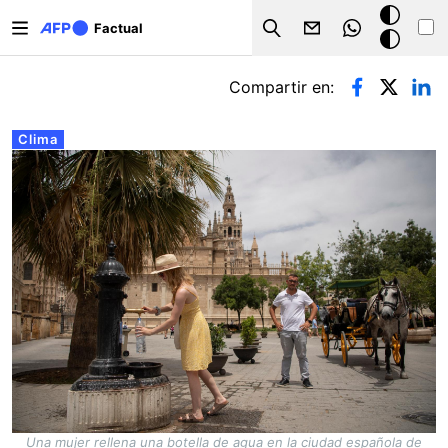
Pasar al contenido principal
Modo
Factual
Search
oscuro
Solapas principales
Compartir en:
Clima
Una mujer rellena una botella de agua en la ciudad española de