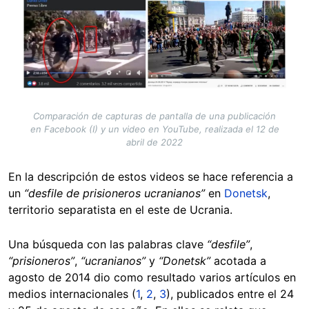
Comparación de capturas de pantalla de una publicación
en Facebook (I) y un video en YouTube, realizada el 12 de
abril de 2022
En la descripción de estos videos se hace referencia a
un
“desfile de prisioneros ucranianos”
en
Donetsk
,
territorio separatista en el este de Ucrania.
Una búsqueda con las palabras clave
“desfile”
,
“prisioneros”
,
“ucranianos”
y
“Donetsk”
acotada a
agosto de 2014 dio como resultado varios artículos en
medios internacionales (
1
,
2
,
3
), publicados entre el 24