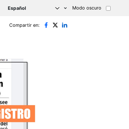
Modo oscuro
TSAPP
Compartir en: