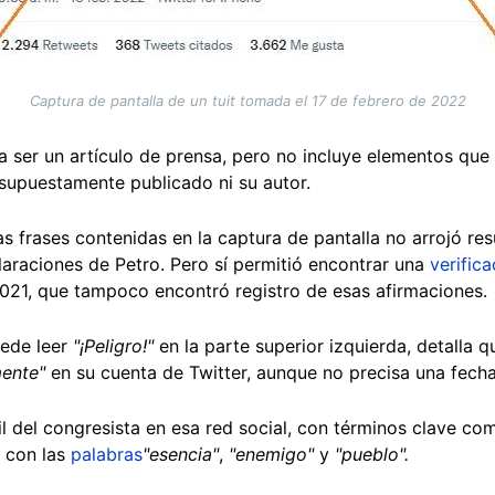
Captura de pantalla de un tuit tomada el 17 de febrero de 2022
a ser un artículo de prensa, pero no incluye elementos que 
supuestamente publicado ni su autor.
 frases contenidas en la captura de pantalla no arrojó res
laraciones de Petro. Pero sí permitió encontrar una
verifica
21, que tampoco encontró registro de esas afirmaciones.
uede leer
"¡Peligro!"
en la parte superior izquierda, detalla q
mente"
en su cuenta de Twitter, aunque no precisa una fecha
l del congresista en esa red social, con términos clave co
 con las
palabras
"esencia"
,
"enemigo"
y
"pueblo".