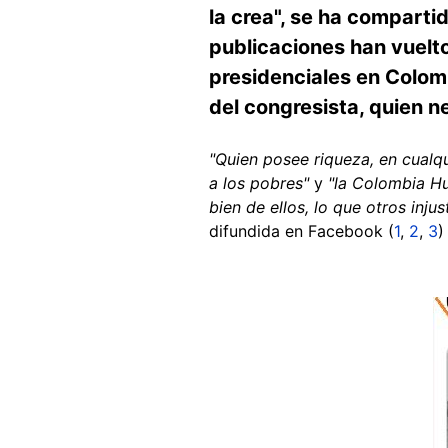
la crea", se ha compart
publicaciones han vuelto
presidenciales en Colomb
del congresista, quien 
"Quien posee riqueza, en cualq
a los pobres"
y
"la Colombia 
bien de ellos, lo que otros inj
difundida en Facebook (
1
,
2
,
3
)
Image