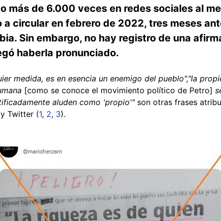
ido más de 6.000 veces en redes sociales al m
 a circular en febrero de 2022, tres meses ant
ia. Sin embargo, no hay registro de una afirma
negó haberla pronunciado.
uier medida, es en esencia un enemigo del pueblo",
"la prop
Humana
[como se conoce el movimiento político de Petro]
se
ustificadamente aluden como 'propio'"
son otras frases atrib
 y Twitter (
1
,
2
,
3
).