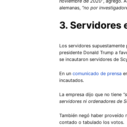
noviembre de 2020”
, agregó. 
alemanas,
“no por investigadore
3. Servidores 
Los servidores supuestamente 
presidente Donald Trump a favo
se incautaron servidores de Scy
En un
comunicado de prensa
em
incautados.
La empresa dijo que no tiene
“
servidores ni ordenadores de Sc
También negó haber proveído m
contado o tabulado los votos.