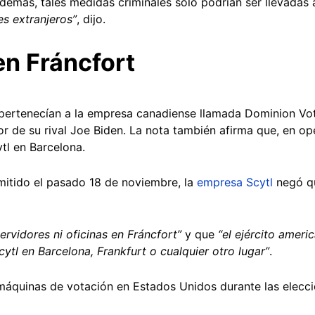
Además, tales medidas criminales solo podrían ser llevadas 
s extranjeros”
, dijo.
en Fráncfort
pertenecían a la empresa canadiense llamada Dominion Vot
r de su rival Joe Biden. La nota también afirma que, en op
tl en Barcelona.
itido el pasado 18 de noviembre, la
empresa Scytl
negó qu
servidores ni oficinas en Fráncfort”
y que
“el ejército ameri
ytl en Barcelona, Frankfurt o cualquier otro lugar”
.
áquinas de votación en Estados Unidos durante las elecci