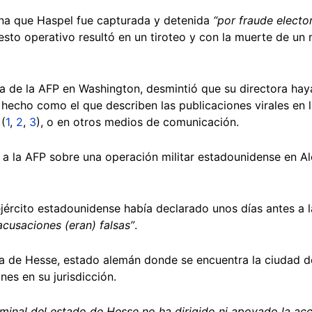
ona que Haspel fue capturada y detenida
“por fraude electo
esto operativo resultó en un tiroteo y con la muerte de un
ina de la AFP en Washington, desmintió que su directora ha
echo como el que describen las publicaciones virales en la
 (
1
,
2
,
3
), o en otros medios de comunicación.
a la AFP sobre una operación militar estadounidense en A
jército estadounidense había declarado unos días antes a l
acusaciones (eran) falsas”
.
ía de Hesse, estado alemán donde se encuentra la ciudad de
es en su jurisdicción.
iminal del estado de Hesse no ha dirigido ni apoyado la acci