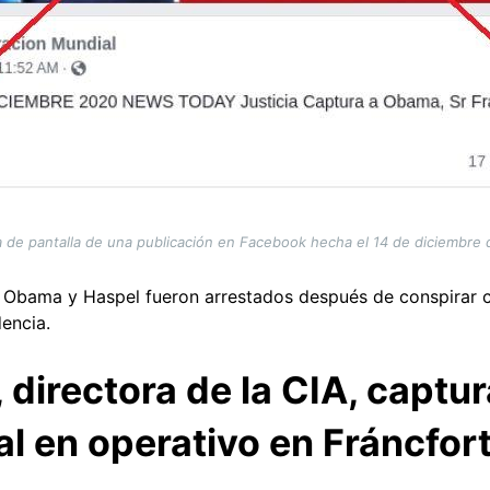
 de pantalla de una publicación en Facebook hecha el 14 de diciembre
, Obama y Haspel fueron arrestados después de conspirar 
encia.
, directora de la CIA, captu
al en operativo en Fráncfor