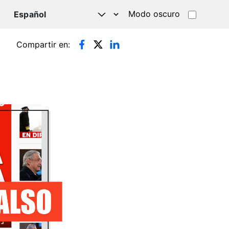
Modo oscuro
TSAPP
Compartir en: