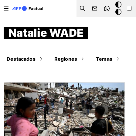
Pasar al contenido principal
Modo
Factual
Search
oscuro
Natalie WADE
Destacados
Regiones
Temas
Imagen