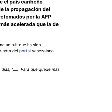
e el país caribeño
de la propagación del
s retomados por la AFP
 más acelerada que la de
rma un tuit que ha sido
a nota del
portal
venezolano
días, (....). Para que quede más