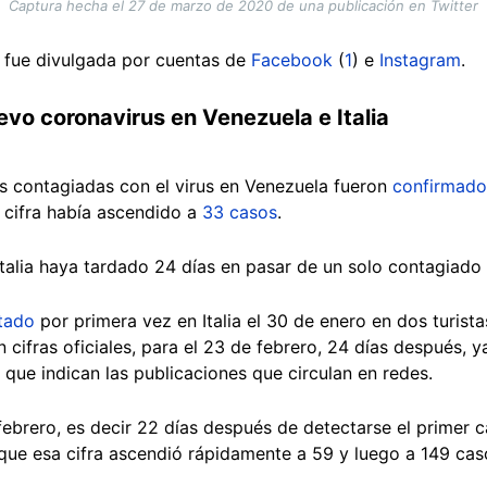
Captura hecha el 27 de marzo de 2020 de una publicación en Twitter
 fue divulgada por cuentas de
Facebook
(
1
) e
Instagram
.
uevo coronavirus en Venezuela e Italia
s contagiadas con el virus en Venezuela fueron
confirmado
 cifra había ascendido a
33 casos
.
Italia haya tardado 24 días en pasar de un solo contagiado
tado
por primera vez en Italia el 30 de enero en dos turist
cifras oficiales, para el 23 de febrero, 24 días después, y
que indican las publicaciones que circulan en redes.
ebrero, es decir 22 días después de detectarse el primer c
que esa cifra ascendió rápidamente a 59 y luego a 149 cas