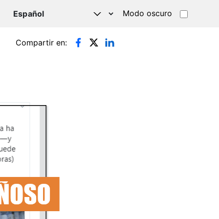
Modo oscuro
TSAPP
Compartir en: