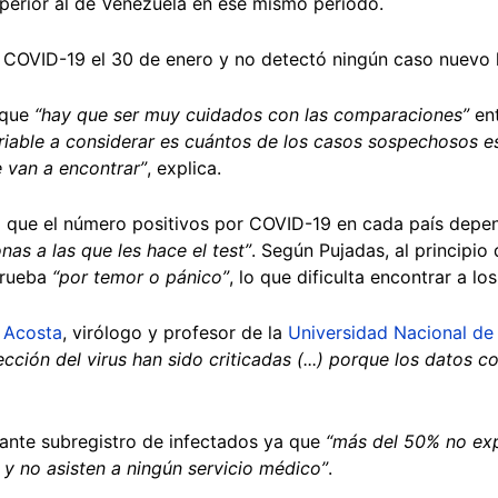
perior al de Venezuela en ese mismo periodo.
de COVID-19 el 30 de enero y no detectó ningún caso nuevo 
 que
“hay que ser muy cuidados con las comparaciones”
en
riable a considerar es cuántos de los casos sospechosos es
 van a encontrar”
, explica.
 que el número positivos por COVID-19 en cada país depen
onas a las que les hace el test”
. Según Pujadas, al principi
prueba
“por temor o pánico”
, lo que dificulta encontrar a 
 Acosta
, virólogo y profesor de la
Universidad Nacional de
ección del virus han sido criticadas (...) porque los datos 
ante subregistro de infectados ya que
“más del 50% no ex
 y no asisten a ningún servicio médico”
.