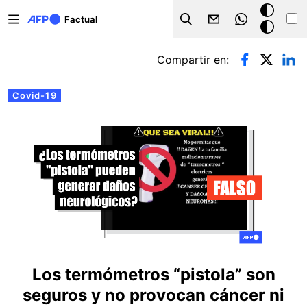
Pasar al contenido principal
Modo
Factual
Search
oscuro
Solapas principales
Compartir en:
Covid-19
Los termómetros “pistola” son
seguros y no provocan cáncer ni