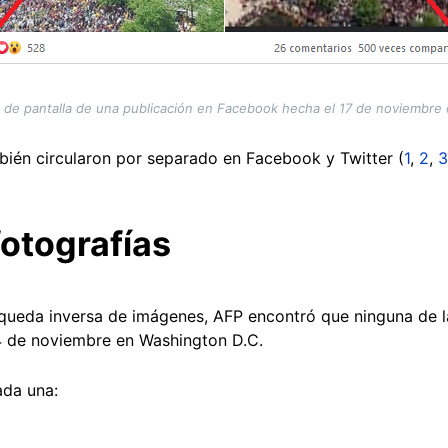
 de pantalla de una publicación en Facebook hecha el 17 de noviembre
bién circularon por separado en Facebook y Twitter (
1
,
2
,
3
fotografías
queda inversa de imágenes, AFP encontró que ninguna de l
4 de noviembre en Washington D.C.
ada una: