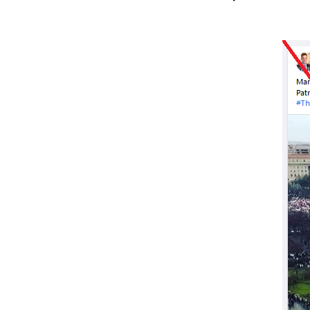
Image