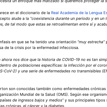
ecesita un enfoque más matizado si queremos proteger la 
rece en el diccionario de la
Real Academia de la Lengua E
ncepto alude a la
“coexistencia durante un periodo y en un
s, de tal modo que estas se retroalimentan entre sí y aca
énfasis en que se ha tenido una orientación
“muy estrecha”
sa de la crisis por la enfermedad infecciosa.
ahora nos dice que la historia de COVID-19 no es tan simp
entro de poblaciones específicas: la infección por el coro
S-CoV-2) y una serie de enfermedades no transmisibles (E
orton son conocidas también como enfermedades crónicas q
ganización Mundial de la Salud (OMS). Según ese organism
países de ingresos bajos y medios”
y sus principales tipo
ias crónicas, el cáncer y la diabetes.