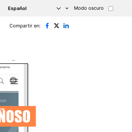
Modo oscuro
TSAPP
Compartir en: