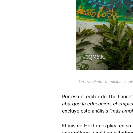
Un trabajador municipal limpi
Por eso el editor de The Lance
abarque la educación, el empleo
excluye este análisis
“más ampli
El mismo Horton explica en su 
antropólogo y médico estadou