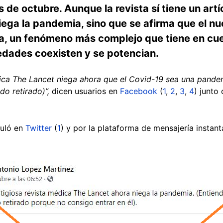
s de octubre. Aunque la revista sí tiene un art
e niega la pandemia, sino que se afirma que el 
, un fenómeno más complejo que tiene en cuen
dades coexisten y se potencian.
ica The Lancet niega ahora que el Covid-19 sea una pandemi
do retirado)”,
dicen usuarios en
Facebook
(
1
,
2
,
3
,
4
) junto
uló en
Twitter
(
1
) y por la plataforma de mensajería instan