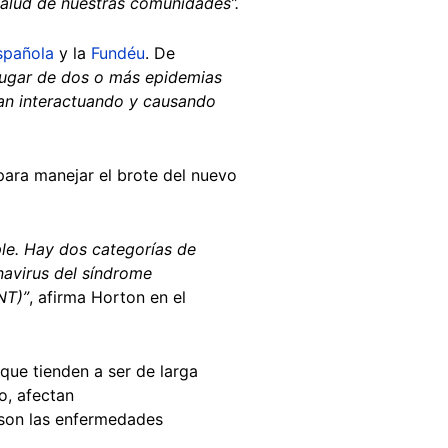
salud de nuestras comunidades”.
spañola
y la
Fundéu
. De
 lugar de dos o más epidemias
ban interactuando y causando
para manejar el brote del nuevo
le. Hay dos categorías de
navirus del síndrome
NT)”
, afirma Horton en el
ue tienden a ser de larga
o, afectan
s son las enfermedades