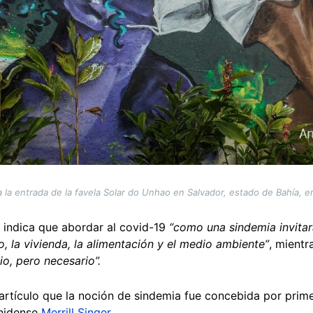
a la entrada de la favela Solar do Unhao en Salvador, estado de Bahía, en 
t indica que abordar al covid-19
“como una sindemia invitar
, la vivienda, la alimentación y el medio ambiente”
, mient
o, pero necesario”.
artículo que la noción de sindemia fue concebida por prim
nidense
Merrill Singer
.