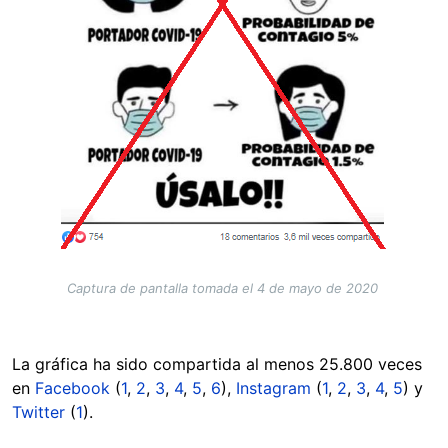
Captura de pantalla tomada el 4 de mayo de 2020
La gráfica ha sido compartida al menos 25.800 veces
en
Facebook
(
1
,
2
,
3
,
4
,
5
,
6
),
Instagram
(
1
,
2
,
3
,
4
,
5
) y
Twitter
(
1
).