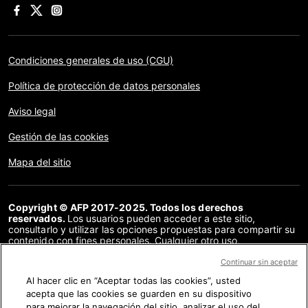
Condiciones generales de uso (CGU)
Política de protección de datos personales
Aviso legal
Gestión de las cookies
Mapa del sitio
Copyright © AFP 2017-2025. Todos los derechos
reservados.
Los usuarios pueden acceder a este sitio,
consultarlo y utilizar las opciones propuestas para compartir su
contenido con fines personales. Cualquier otro uso,
especialmente la reproducción, la comunicación al público o la
distribución del contenido de este sitio, en su totalidad o en
Continuar sin aceptar
parte, para cualquier otro fin y/o por otros medios, sin un
Al hacer clic en “Aceptar todas las cookies”, usted
acuerdo específico firmado con la AFP, está estrictamente
acepta que las cookies se guarden en su dispositivo
prohibido. Los elementos analizados en cada verificación se
presentan o se enlazan en tanto en cuanto son necesarios para
para mejorar la navegación del sitio, analizar el uso del