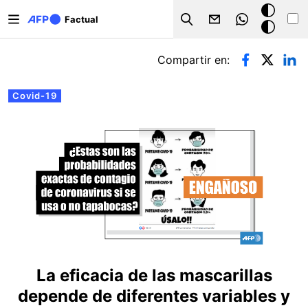
Pasar al contenido principal
Modo
Factual
Search
oscuro
Solapas principales
Compartir en:
Covid-19
La eficacia de las mascarillas
depende de diferentes variables y