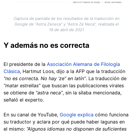
Captura de pantalla de los resultados de la traducción en
Google de “Astra Zeneca” y “Astra Ze Neca”, realizada el
19 de abril de 2021
Y además no es correcta
El presidente de la
Asociación Alemana de Filología
Clásica
, Hartmut Loos, dijo a la AFP que la traducción
“no es correcta. No hay ‘ze” en latín”
. La traducción de
“matar estrellas”
que buscan las publicaciones virales
se obtiene de
“astra neca”
, sin la sílaba mencionada,
señaló el experto.
En su canal de YouTube,
Google explica
cómo funciona
su traductor y aclara por qué puede haber lagunas en
el mismo:
“Algunos idiomas no disponen de suficientes