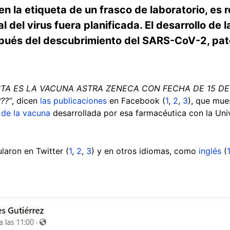
n la etiqueta de un frasco de laboratorio, es 
l del virus fuera planificada. El desarrollo d
spués del descubrimiento del SARS-CoV-2, pat
STA ES LA VACUNA ASTRA ZENECA CON FECHA DE 15 DE
??”
, dicen
las publicaciones
en Facebook (
1
,
2
,
3
), que mue
de la vacuna
desarrollada por esa farmacéutica con la Uni
laron en Twitter (
1
,
2
,
3
) y en otros idiomas, como
inglés
(