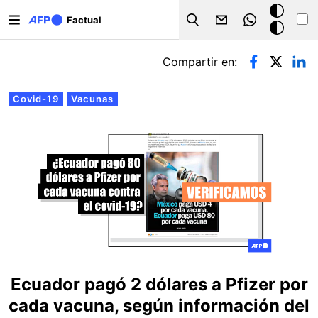
Pasar al contenido principal
Modo
Factual
Search
oscuro
Solapas principales
Compartir en:
Covid-19
Vacunas
Ecuador pagó 2 dólares a Pfizer por
cada vacuna, según información del