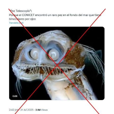
Image