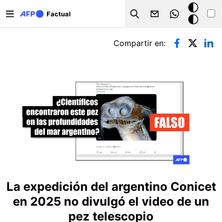
Pasar al contenido principal
Modo
Factual
Search
oscuro
Solapas principales
Compartir en:
La expedición del argentino Conicet
en 2025 no divulgó el video de un
pez telescopio