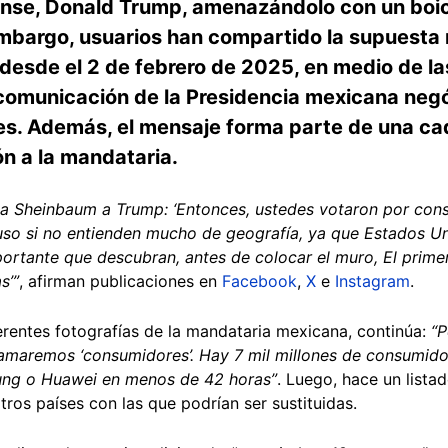
nse, Donald Trump, amenazándolo con un boic
 embargo, usuarios han compartido la supuesta
 desde el 2 de febrero de 2025, en medio de l
 comunicación de la Presidencia mexicana ne
es. Además, el mensaje forma parte de una cad
ón a la mandataria.
ia Sheinbaum a Trump: ‘Entonces, ustedes votaron por con
uso si no entienden mucho de geografía, ya que Estados Un
ortante que descubran, antes de colocar el muro, El primer 
s’”
, afirman publicaciones en
Facebook
,
X
e
Instagram
.
iferentes fotografías de la mandataria mexicana, continúa:
“
 llamaremos ‘consumidores’. Hay 7 mil millones de consumido
ung o Huawei en menos de 42 horas”
. Luego, hace un list
ros países con las que podrían ser sustituidas.