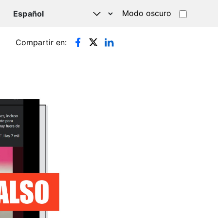
Modo oscuro
TSAPP
Compartir en: