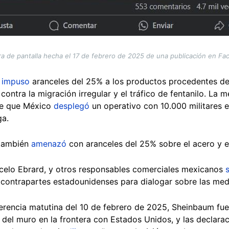
a de pantalla hecha el 17 de febrero de 2025 de una publicación en F
p
impuso
aranceles del 25% a los productos procedentes de
 contra la migración irregular y el tráfico de fentanilo. La
 de que México
desplegó
un operativo con 10.000 militares 
ga.
 también
amenazó
con aranceles del 25% sobre el acero y el
rcelo Ebrard, y otros responsables comerciales mexicanos
contrapartes estadounidenses para dialogar sobre las medi
ferencia matutina del 10 de febrero de 2025, Sheinbaum fu
 del muro en la frontera con Estados Unidos, y las declar