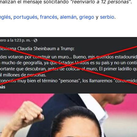
finalizan el mensaje solicitando
“reenviarlo a 12 personas”
.
nglés
,
portugués
,
francés
,
alemán
,
griego
y
serbio
.