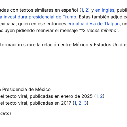
adas con textos similares en español (
1
,
2
) y
en inglés
, pub
a investidura presidencial de Trump
. Estas también adjudic
mexicana, quien en ese entonces
era alcaldesa de Tlalpan
, u
ncluyen pidiendo reenviar el mensaje
“12 veces mínimo”
.
nformación sobre la relación entre México y Estados Unidos
a Presidencia de México
l texto viral, publicadas en enero de 2025 (
1
,
2
)
l texto viral, publicadas en 2017 (
1
,
2
,
3
)
adatos