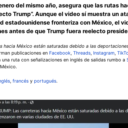
enero del mismo año, asegura que las rutas ha
ecto Trump”. Aunque el video sí muestra un at
d estadounidense fronteriza con México, el vi
es antes de que Trump fuera reelecto preside
 hacia México están saturadas debido a las deportacion
firman publicaciones en
Facebook
,
Threads
,
Instagram
,
TikT
n una ruta con señalizaciones en inglés de salidas rumbo a
 México.
nglés
,
francés
y
portugués
.