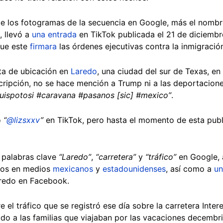
e los fotogramas de la secuencia en Google, más el nomb
, llevó a
una entrada
en TikTok publicada el 21 de diciembr
ue este
firmara
las órdenes ejecutivas contra la inmigración
eta de ubicación en
Laredo
, una ciudad del sur de Texas, en
ripción, no se hace mención a Trump ni a las deportaciones
luispotosi #caravana #pasanos [sic] #mexico”
.
o
“
@lizsxxv
”
en TikTok, pero hasta el momento de esta publ
s palabras clave
“Laredo”
,
“carretera”
y
“tráfico”
en Google, 
ados en medios
mexicanos
y
estadounidenses
, así como a
un
redo en Facebook.
e el tráfico que se registró ese día sobre la carretera Inte
do a las familias que viajaban por las vacaciones decembri