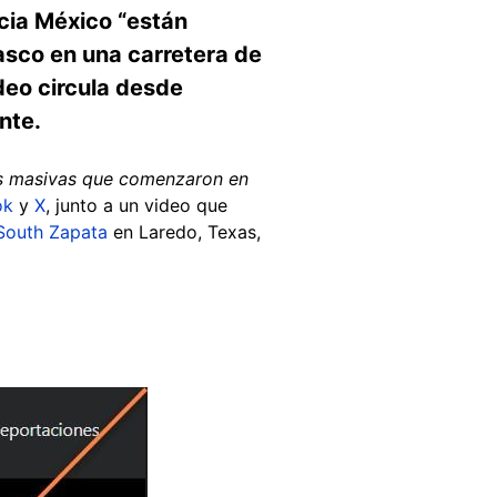
cia México “están
asco en una carretera de
deo circula desde
nte.
es masivas que comenzaron en
ok
y
X
, junto a un video que
South Zapata
en Laredo, Texas,