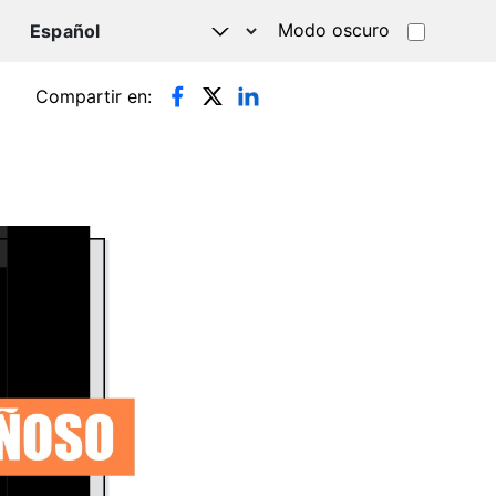
Modo oscuro
TSAPP
Compartir en: