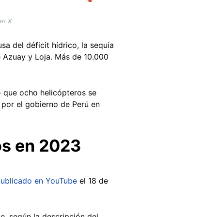
en X
a del déficit hídrico, la sequía
de Azuay y Loja. Más de 10.000
ó
que ocho helicópteros se
 por el gobierno de Perú en
os en 2023
ublicado en YouTube
el 18 de
ue, según la descripción del