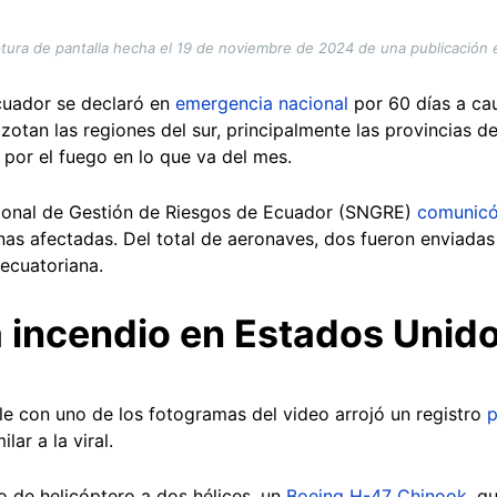
tura de pantalla hecha el 19 de noviembre de 2024 de una publicación 
cuador se declaró en
emergencia nacional
por 60 días a caus
azotan las regiones del sur, principalmente las provincias 
por el fuego en lo que va del mes.
acional de Gestión de Riesgos de Ecuador (SNGRE)
comunic
as afectadas. Del total de aeronaves, dos fueron enviadas
 ecuatoriana.
 incendio en Estados Unid
e con uno de los fotogramas del video arrojó un registro
p
lar a la viral.
o de helicóptero a dos hélices, un
Boeing H-47 Chinook
, q