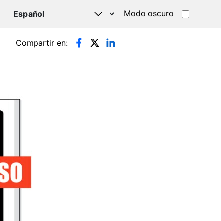
Modo oscuro
TSAPP
Compartir en: