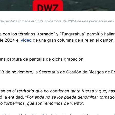
de pantalla tomada el 13 de noviembre de 2024 de una publicación en
 con los términos “tornado” y “Tungurahua” permitió halla
 de 2024 el
video
de una gran columna de aire en el cantón d
una captura de pantalla de dicha grabación.
13 de noviembre, la Secretaría de Gestión de Riesgos de 
n en el territorio que no contienen tanta fuerza y que, h
ó la entidad.
“Por ende no se los puede denominar tornados
 torbellinos, que son remolinos de viento
”.