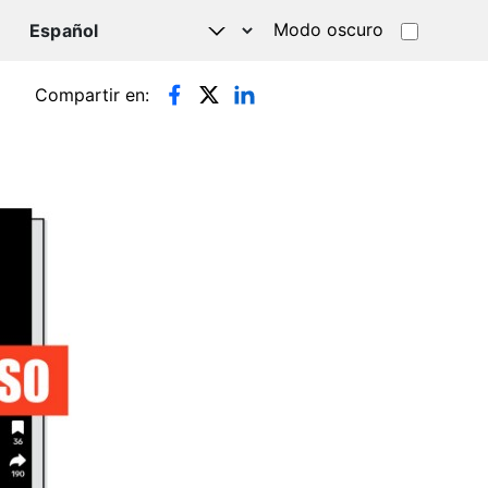
Modo oscuro
TSAPP
Compartir en: