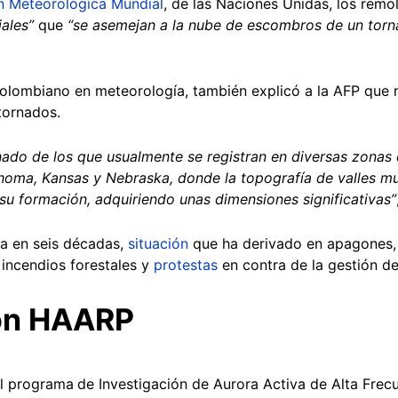
n Meteorológica Mundial
, de las Naciones Unidas, los rem
iales”
que
“se asemejan a la nube de escombros de un tor
colombiano en meteorología, también explicó a la AFP que 
tornados.
ado de los que usualmente se registran en diversas zonas 
homa, Kansas y Nebraska, donde la topografía de valles m
su formación, adquiriendo unas dimensiones significativas”
ía en seis décadas,
situación
que ha derivado en apagones, 
incendios forestales y
protestas
en contra de la gestión d
con HAARP
el programa
de Investigación de Aurora Activa de Alta Frec