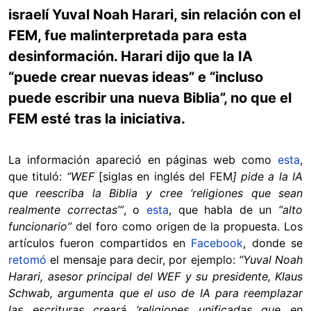
israelí Yuval Noah Harari, sin relación con el
FEM, fue malinterpretada para esta
desinformación. Harari dijo que la IA
“puede crear nuevas ideas” e “incluso
puede escribir una nueva Biblia”, no que el
FEM esté tras la iniciativa.
La información apareció en páginas web como
esta
,
que tituló:
“WEF
[siglas en inglés del FEM
] pide a la IA
que reescriba la Biblia y cree ‘religiones que sean
realmente correctas’”
, o
esta
, que habla de un
“alto
funcionario”
del foro como origen de la propuesta. Los
artículos fueron compartidos en
Facebook
, donde se
retomó
el mensaje para decir, por ejemplo:
“Yuval Noah
Harari, asesor principal del WEF y su presidente, Klaus
Schwab, argumenta que el uso de IA para reemplazar
las escrituras creará ‘religiones unificadas que en