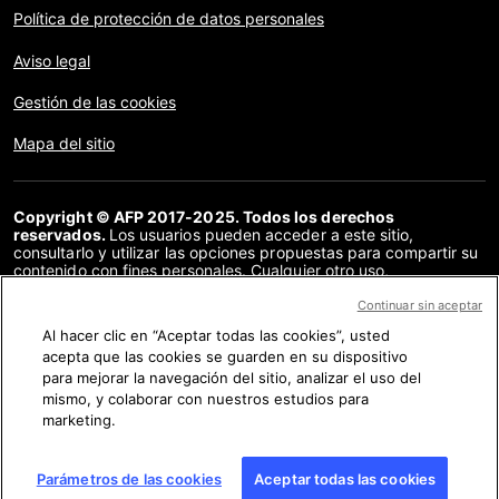
Política de protección de datos personales
Aviso legal
Gestión de las cookies
Mapa del sitio
Copyright © AFP 2017-2025. Todos los derechos
reservados.
Los usuarios pueden acceder a este sitio,
consultarlo y utilizar las opciones propuestas para compartir su
contenido con fines personales. Cualquier otro uso,
especialmente la reproducción, la comunicación al público o la
distribución del contenido de este sitio, en su totalidad o en
Continuar sin aceptar
parte, para cualquier otro fin y/o por otros medios, sin un
Al hacer clic en “Aceptar todas las cookies”, usted
acuerdo específico firmado con la AFP, está estrictamente
acepta que las cookies se guarden en su dispositivo
prohibido. Los elementos analizados en cada verificación se
presentan o se enlazan en tanto en cuanto son necesarios para
para mejorar la navegación del sitio, analizar el uso del
la correcta comprensión de la verificación en cuestión. La AFP
mismo, y colaborar con nuestros estudios para
no cuenta con derechos sobre los autores ni sobre los
marketing.
propietarios del copyright de estos contenidos de terceras
partes, y declina toda responsabilidad respecto a los mismos.
AFP y su logo son marcas registradas.
Parámetros de las cookies
Aceptar todas las cookies