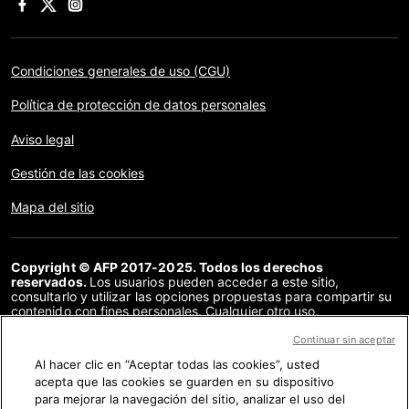
Condiciones generales de uso (CGU)
Política de protección de datos personales
Aviso legal
Gestión de las cookies
Mapa del sitio
Copyright © AFP 2017-2025. Todos los derechos
reservados.
Los usuarios pueden acceder a este sitio,
consultarlo y utilizar las opciones propuestas para compartir su
contenido con fines personales. Cualquier otro uso,
especialmente la reproducción, la comunicación al público o la
distribución del contenido de este sitio, en su totalidad o en
Continuar sin aceptar
parte, para cualquier otro fin y/o por otros medios, sin un
Al hacer clic en “Aceptar todas las cookies”, usted
acuerdo específico firmado con la AFP, está estrictamente
acepta que las cookies se guarden en su dispositivo
prohibido. Los elementos analizados en cada verificación se
presentan o se enlazan en tanto en cuanto son necesarios para
para mejorar la navegación del sitio, analizar el uso del