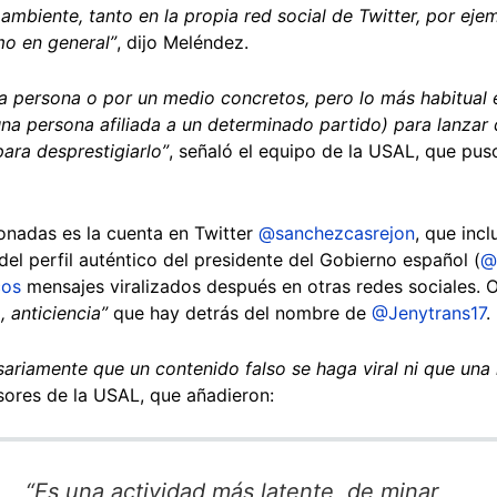
 ambiente, tanto en la propia red social de Twitter, por eje
mo en general”
, dijo Meléndez.
a persona o por un medio concretos, pero lo más habitual e
una persona afiliada a un determinado partido) para lanza
ara desprestigiarlo”
, señaló el equipo de la USAL, que pu
onadas es la cuenta en Twitter
@sanchezcasrejon
, que incl
el perfil auténtico del presidente del Gobierno español (
@
cos
mensajes viralizados después en otras redes sociales. Ot
, anticiencia”
que hay detrás del nombre de
@Jenytrans17
.
ariamente que un contenido falso se haga viral ni que una
sores de la USAL, que añadieron:
“Es una actividad más latente, de minar