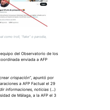
l como troll, “fake” o parodia,
l equipo del Observatorio de los
 coordinada enviada a AFP
crear crispación”
, apuntó por
claraciones a AFP Factual el 29
dir informaciones, noticias
(...)
sidad de Málaga, a la AFP el 3