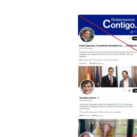
Image