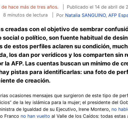
a de hace más de tres años.
Publicado el
14 de abril de 
8 minutos de lectura
Por
Natalia SANGUINO
,
AFP Esp
las creadas con el objetivo de sembrar confusió
o social o político, son fuente habitual de des
s de estos perfiles aclaren su condición, muc
a, los dan por verídicos y los comparten sin r
r la AFP. Las cuentas buscan un mínimo de cre
hay pistas para identificarlas: una foto de perfi
iente de creación.
rias ocasiones mensajes que surgieron de este tipo de perfil
icios” de la ley islámica para la mujer; el presidente del G
inistra de Igualdad de su Ejecutivo, Irene Montero,
no habl
sco Franco
no han vuelto
al Valle de los Caídos: todas estas