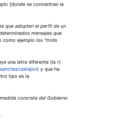
mplo
[donde se concentran la
s que adopten el perfil de un
r determinados mensajes que
so como ejemplo los
“trolls
uye una letra diferente (la r)
sanchezcastejon
) y que ha
ro tipo es la
 medida concreta del Gobierno