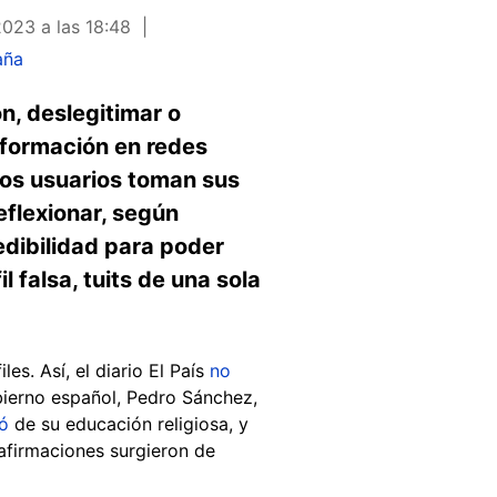
2023 a las 18:48
aña
n, deslegitimar o
información en redes
hos usuarios toman sus
eflexionar, según
dibilidad para poder
l falsa, tuits de una sola
es. Así, el diario El País
no
obierno español, Pedro Sánchez,
ó
de su educación religiosa, y
 afirmaciones surgieron de