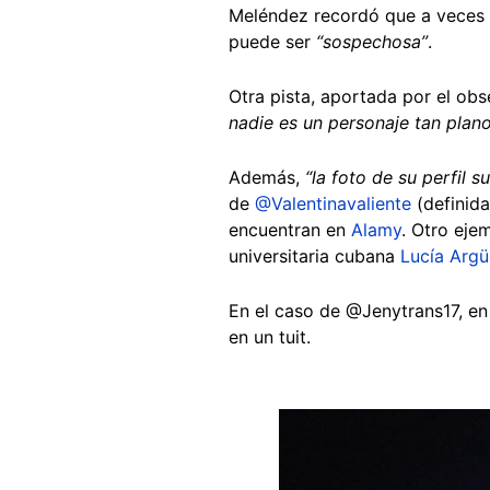
Meléndez recordó que a veces
puede ser
“sospechosa”
.
Otra pista, aportada por el obs
nadie es un personaje tan plano
Además,
“la foto de su perfil 
de
@Valentinavaliente
(definid
encuentran en
Alamy
. Otro eje
universitaria cubana
Lucía Argü
En el caso de @Jenytrans17, en 
en un tuit.
Image