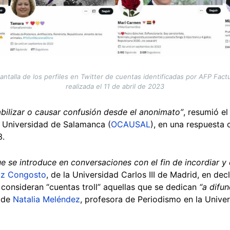
talla de los perfiles en Twitter de cuentas identificadas por AFP Factua
realizada el 11 de abril de 2023
abilizar o causar confusión desde el anonimato”
, resumió e
a Universidad de Salamanca (
OCAUSAL
), en una respuesta
3.
ue se introduce en conversaciones con el fin de incordiar y 
uz Congosto
, de la Universidad Carlos III de Madrid, en de
onsideran “cuentas troll” aquellas que se dedican
“a difun
s de
Natalia Meléndez
, profesora de Periodismo en la Univer