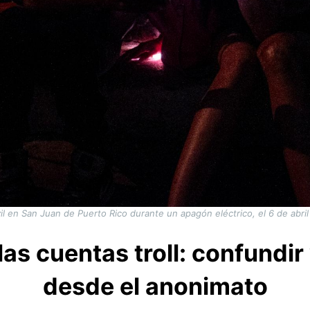
l en San Juan de Puerto Rico durante un apagón eléctrico, el 6 de abri
 las cuentas troll: confundir
desde el anonimato