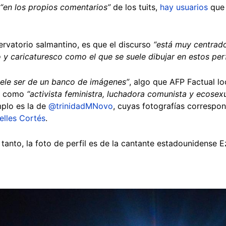
“en los propios comentarios”
de los tuits,
hay usuarios
que 
ervatorio salmantino, es que el discurso
“está muy centrad
 y caricaturesco como el que se suele dibujar en estos perf
suele ser de un banco de imágenes”
, algo que AFP Factual loc
a como
“activista feministra, luchadora comunista y ecosex
mplo es la de
@trinidadMNovo
, cuyas fotografías correspon
elles Cortés
.
tanto, la foto de perfil es de la cantante estadounidense 