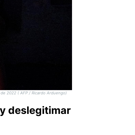
l de 2022 ( AFP / Ricardo Arduengo)
 y deslegitimar