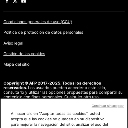
Condiciones generales de uso (CGU)
Política de protección de datos personales
Aviso legal
Gestión de las cookies
Mapa del sitio
Copyright © AFP 2017-2025. Todos los derechos
reservados.
Los usuarios pueden acceder a este sitio,
consultarlo y utilizar las opciones propuestas para compartir su
contenido con fines personales. Cualquier otro uso,
especialmente la reproducción, la comunicación al público o la
distribución del contenido de este sitio, en su totalidad o en
Continuar sin aceptar
parte, para cualquier otro fin y/o por otros medios, sin un
Al hacer clic en “Aceptar todas las cookies”, usted
acuerdo específico firmado con la AFP, está estrictamente
acepta que las cookies se guarden en su dispositivo
prohibido. Los elementos analizados en cada verificación se
presentan o se enlazan en tanto en cuanto son necesarios para
para mejorar la navegación del sitio, analizar el uso del