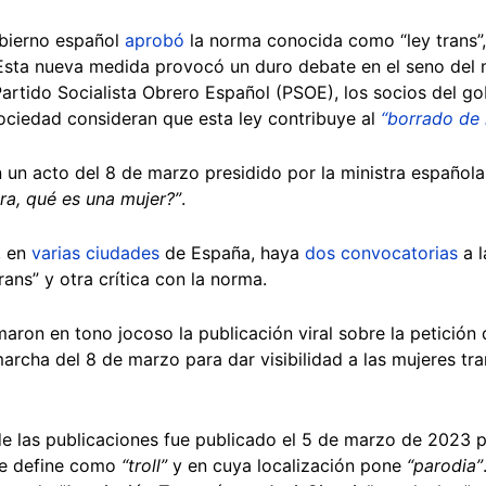
obierno español
aprobó
la norma conocida como “ley trans”, 
Esta nueva medida provocó un duro debate en el seno del 
artido Socialista Obrero Español (PSOE), los socios del go
sociedad consideran que esta ley contribuye al
“borrado de 
 un acto del 8 de marzo presidido por la ministra española
tra, qué es una mujer?”
.
, en
varias ciudades
de España, haya
dos convocatorias
a l
rans” y otra crítica con la norma.
ron en tono jocoso la publicación viral sobre la petición 
marcha del 8 de marzo para dar visibilidad a las mujeres tr
de las publicaciones fue publicado el 5 de marzo de 2023 
se define como
“troll”
y en cuya localización pone
“parodia”