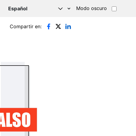
Modo oscuro
TSAPP
Compartir en: