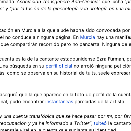
lamada
“Asociación Transgénero Anti-Ciencia”
que lucha
“po
s”
y
“por la fusión de la ginecología y la urología en una m
estación en Murcia a la que alude habría sido convocada po
rtel no conduce a ninguna página. En
Murcia
hay una manifes
que compartirán recorrido pero no pancarta. Ninguna de e
a cuenta es la de la cantante estadounidense Ezra Furman, 
a. Una búsqueda en su
perfil oficial
no arrojó ninguna petición
ás, como se observa en su historial de tuits, suele expresar
aseguró que la que aparece en la foto de perfil de la cuen
ginal, pudo encontrar
instantáneas
parecidas de la artista.
y una cuenta transfóbica que se hace pasar por mí, por fav
reocupación y ya he informado a Twitter”
,
tuiteó
la cantant
mensaje viral en la cuenta que suplanta su identidad.