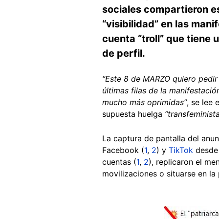
sociales compartieron e
“visibilidad” en las man
cuenta “troll” que tiene
de perfil.
“Este 8 de MARZO quiero pedir
últimas filas de la manifesta
mucho más oprimidas”
, se lee 
supuesta huelga
“transfeminist
La captura de pantalla del anun
Facebook (
1
,
2
) y
TikTok
desde e
cuentas (
1
,
2
), replicaron el me
movilizaciones o situarse en la
Image